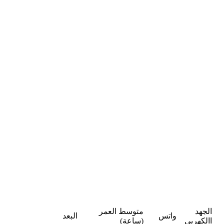
الجهد
متوسط ​​العمر
واتس
البعد
االكهربى
(ساعة)