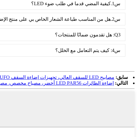
س1.كيفية المضي قدما في طلب ضوء LED؟
س2.هل من المناسب طباعة الشعار الخاص بي على منتج الإضاءة LED؟
Q3: هل تقدمون ضمانًا للمنتجات؟
س4: كيف يتم التعامل مع الخلل؟
سابق:
مصابيح LED للسقف العالي، تجهيزات إضاءة السقف UFO مقاس 15 بوصة
التالي:
إضاءة الطائرات LED PAR56 أخضر، مصباح مخصص، مصباح متخصص