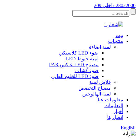
28022000 داخلي 209
بيت
منتجات
لمبة اضاءة
ضوء LED كلاسيكي
لمبة خيوط LED
مصباح LED عاكس PAR
ضوء كشاف
ضوء LED للخليج العالي
فلاش لمبة
مصباح التخصص
لمبة الهالوجين
معلومات عنا
التعليمات
أخبار
اتصل بنا
English