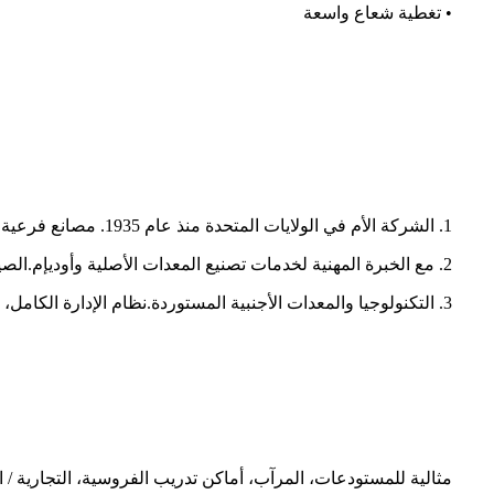
• تغطية شعاع واسعة
1. الشركة الأم في الولايات المتحدة منذ عام 1935. مصانع فرعية في شيكاغو وفلوريدا والمكسيك وشنتشن.
2. مع الخبرة المهنية لخدمات تصنيع المعدات الأصلية وأوديإم.الصين فقط لمعالجة موقد الهالوجين الزجاجي الصلب.
3. التكنولوجيا والمعدات الأجنبية المستوردة.
نظام الإدارة الكامل، ISO9001، ISO14001.
مثالية للمستودعات، المرآب، أماكن تدريب الفروسية، التجارية / 