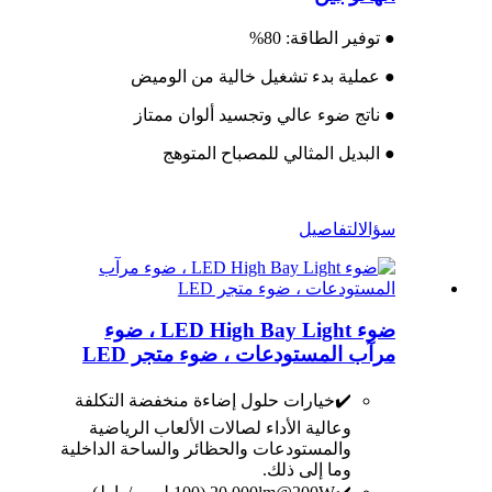
● توفير الطاقة: 80%
● عملية بدء تشغيل خالية من الوميض
● ناتج ضوء عالي وتجسيد ألوان ممتاز
● البديل المثالي للمصباح المتوهج
سؤال
التفاصيل
ضوء LED High Bay Light ، ضوء
مرآب المستودعات ، ضوء متجر LED
✔️خيارات حلول إضاءة منخفضة التكلفة
وعالية الأداء لصالات الألعاب الرياضية
والمستودعات والحظائر والساحة الداخلية
وما إلى ذلك.