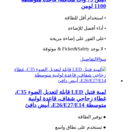
1100 لومن
• استخدام أقل للطاقة
• أداء أفضل للإضاءة
•
على الفور على إضاءة مريحة
• لا يوجد Ficker&Safety & موثوقة
سؤال
التفاصيل
لمبة فتيل LED قابلة لتعديل الضوء C35،
غطاء زجاجي شفاف، قاعدة لولبية
متوسطة E26/E27/E14، أبيض دافئ
● توفير الطاقة
● تستخدم على نطاق واسع