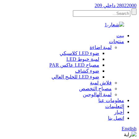
28022000 داخلي 209
بيت
منتجات
لمبة اضاءة
ضوء LED كلاسيكي
لمبة خيوط LED
مصباح LED عاكس PAR
ضوء كشاف
ضوء LED للخليج العالي
فلاش لمبة
مصباح التخصص
لمبة الهالوجين
معلومات عنا
التعليمات
أخبار
اتصل بنا
English