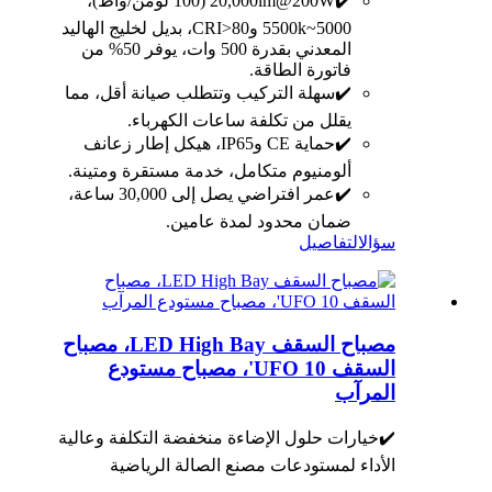
✔️20,000lm@200W (100 لومن/واط)،
5000~5500k وCRI>80، بديل لخليج الهاليد
المعدني بقدرة 500 وات، يوفر 50% من
فاتورة الطاقة.
✔️سهلة التركيب وتتطلب صيانة أقل، مما
يقلل من تكلفة ساعات الكهرباء.
✔️حماية CE وIP65، هيكل إطار زعانف
ألومنيوم متكامل، خدمة مستقرة ومتينة.
✔️عمر افتراضي يصل إلى 30,000 ساعة،
ضمان محدود لمدة عامين.
سؤال
التفاصيل
مصباح السقف LED High Bay، مصباح
السقف UFO 10'، مصباح مستودع
المرآب
✔️خيارات حلول الإضاءة منخفضة التكلفة وعالية
الأداء لمستودعات مصنع الصالة الرياضية