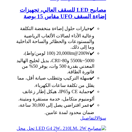
مصابيح LED للسقف العالي، تجهيزات
إضاءة السقف UFO مقاس 15 بوصة
✔️خيارات حلول إضاءة منخفضة التكلفة
وعالية الأداء لصالات الألعاب الرياضية
والمستودعات والحظائر والساحة الداخلية
وما إلى ذلك.
✔️20,000lm@200W (100 لومن/واط)،
5000~5500k وCRI>80، بديل لخليج الهاليد
المعدني بقدرة 500 وات، يوفر 50% من
فاتورة الطاقة.
✔️سهلة التركيب وتتطلب صيانة أقل، مما
يقلل من تكلفة ساعات الكهرباء.
✔️حماية CE وIP65، هيكل إطار زعانف
ألومنيوم متكامل، خدمة مستقرة ومتينة.
✔️عمر افتراضي يصل إلى 30,000 ساعة،
ضمان محدود لمدة عامين.
سؤال
التفاصيل