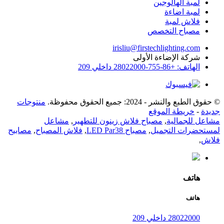
لمبة الهالوجين
لمبة اضاءة
فلاش لمبة
مصباح التخصص
irisliu@firstechlighting.com
شركة الإضاءة الأولى
الهاتف: +86-755-28022000 داخلي 209
© حقوق الطبع والنشر - 2024: جميع الحقوق محفوظة.
منتوجات
جديدة
-
خريطة الموقع
مشاعل للجمالية
,
مصباح فلاش زينون للتطهير
,
مشاعل
لمستحضرات التجميل
,
مصباح LED Par38
,
فلاش المصباح
,
مصابيح
فلاش
,
هاتف
هاتف
28022000 داخلي 209