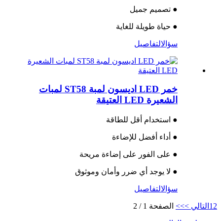
● تصميم جميل
● حياة طويلة للغاية
سؤال
التفاصيل
خمر LED اديسون لمبة ST58 لمبات
الشعيرة LED العتيقة
● استخدام أقل للطاقة
● أداء أفضل للإضاءة
● على الفور على إضاءة مريحة
● لا يوجد أي ضرر وأمان وموثوق
سؤال
التفاصيل
2
1
التالي >
>>
الصفحة 1 / 2