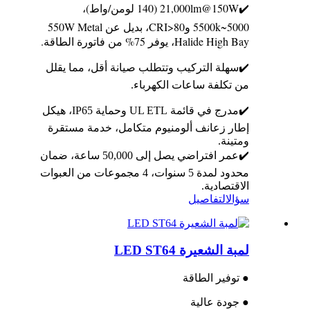
✔️21,000lm@150W (140 لومن/واط)،
5000~5500k وCRI>80، بديل عن 550W Metal
Halide High Bay، يوفر 75% من فاتورة الطاقة.
✔️سهلة التركيب وتتطلب صيانة أقل، مما يقلل
من تكلفة ساعات الكهرباء.
✔️مدرج في قائمة UL ETL وحماية IP65، هيكل
إطار زعانف ألومنيوم متكامل، خدمة مستقرة
ومتينة.
✔️عمر افتراضي يصل إلى 50,000 ساعة، ضمان
محدود لمدة 5 سنوات، 4 مجموعات من العبوات
الاقتصادية.
سؤال
التفاصيل
لمبة الشعيرة LED ST64
● توفير الطاقة
● جودة عالية