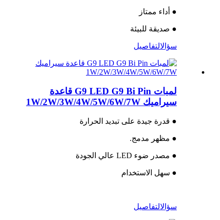
● أداء ممتاز
● صديقة للبيئة
سؤال
التفاصيل
لمبات G9 LED G9 Bi Pin قاعدة
سيراميك 1W/2W/3W/4W/5W/6W/7W
● قدرة جيدة على تبديد الحرارة
● مظهر مدمج.
● مصدر ضوء LED عالي الجودة
● سهل الاستخدام
سؤال
التفاصيل